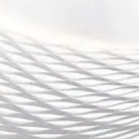
而那些深度依赖单个超级球星或者豪赌外援化学反应的球队，在
心态崩盘或对手连续调整时容易失衡。在现代篮球中，带着“团
队意识”“互信互补”上场，往往更能扛住压力。
总结：
纵观上述四个维度：阵容构建与核心实力、年轻化与经验配比、
季后赛适应性与战术体系、化学反应与心态把控，我认为目前最
有资格被称为“当前最强球队”的，是 **俄克拉荷马城雷霆**。他
们在夺冠基础上保持高度续航性，在年轻核心＋经验基础上具备
更长远潜力，同时在季后赛已展现出极强的适应能力和心理韧
性。
当然，火箭、骑士、掘金、勇士等队伍仍具极强竞争力，任何微
小变量（伤病、关键球处理、阵容磨合等）都可能撼动格局。但
若论持久稳定的统治力与未来可持续性，雷霆目前正以最有说服
力的姿态站在联盟之巅。
导航
解读77体育
产品展示
公司动态
服务宗旨