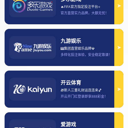
当前NBA最强球队是哪支 深度解析各
队实力对比与冠军竞争力
2025-10-06 19:19:34
本文将从整体概况出发，深入剖析当下 NBA 最强球队归属这一
极具争议性的话题。文中首先对各队在阵容构成、年轻化与经验
配比、季后赛适应性以及整体化学反应四大维度展开分析，力图
揭示哪支球队在当下最具“真正统治力”和冠军竞争力。随后，我
们在这四个方面综合比较代表球队（包括卫冕冠军、传统豪强、
新兴黑马等），指出它们各自优劣与制约因素。在结尾部分，将
归纳总结当前最有希望夺冠的球队是谁，并对未来可能的走势和
关键变量做前瞻。整篇文章力求兼顾数据、战术与趋势三方面，
既有深度也具可读性，帮助读者全面把握“当前最强球 队”这一话
题的多维面相。
一、阵容构建与核芯实力
在讨论谁是当前最强球队时，首先要看核心阵容的厚度与稳定
性。一支球队如果拥有顶级球星与稳定的角色球员组合，其季后