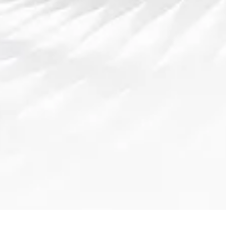
2026-07-20 18:53:38
欧洲最佳球员评选揭晓足坛荣耀之争新篇章与时
代传奇再创辉煌盛典
2026-07-19 19:59:43
尤文图斯意甲复兴之路重塑王
者荣光从低谷迈向辉煌新征程
再创传奇
2026-07-18 21:17:07
中超赛程安排全面解析新赛季
比赛时间与对阵规划详情及未
来赛季走势分析
2026-07-16 16:14:06
顺发体育引领行业发展新篇章打造专业赛事服务
与体育生态新动能
2026-07-14 09:39:40
金沙娱乐场引领娱乐新体验打造多元休闲生活空
间的全新篇章精彩盛景
2026-07-14 07:35:07