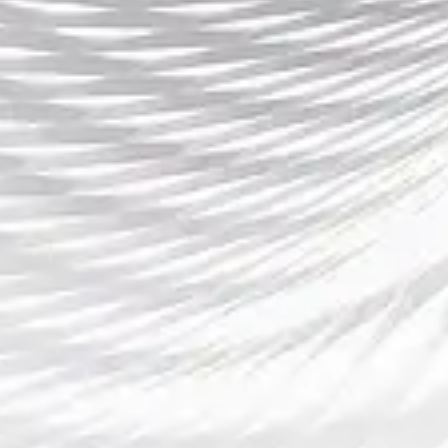
找到77体育平台
最新资讯
龙珠体育携手创新赛事生态打造全民运动新体验
引领体育发展新潮流
2026-07-24 18:54:09
足球青训教案分享与训练体系搭建实用经验交流
指南助力青少年成长
2026-07-23 18:54:19
足球扑救成功率门将实力榜揭秘高效防线背后的
守护者表现数据分析
2026-07-22 20:30:08
贝林厄姆皇马最新身价跌至一亿三千万欧仍领跑
英格兰球星价值榜
2026-07-21 18:54:34
耐克刺客足球鞋推荐指南全面解析速度型球员选
鞋技巧与热门款式