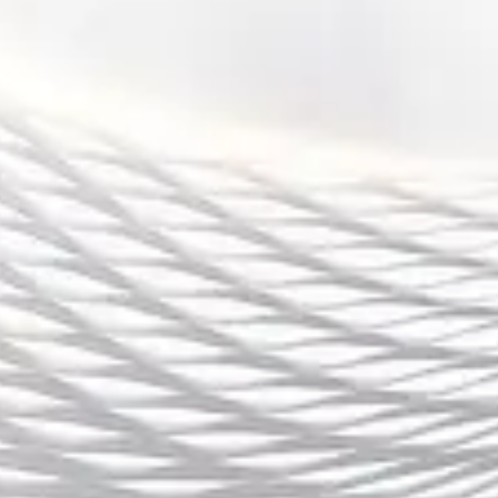
服务宗旨
Our Services