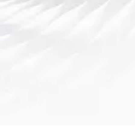
负趋势预测参考指南
2026-07-14 05:30:07
77体育 - 全网最全最有态度的
体育赛事直播平台
77体育 - 全网最全最有态度的体育赛事直播平台
【⭐️⭐️⭐️⭐️⭐️】是一个全球最受欢迎的在线体育官方网站登
录入口。77体育还提供了娱乐游戏平台，包括电竞、足球、篮
球、网球、等各种体育项目的新闻、赛事直播和数据分析。
导航
解读77体育