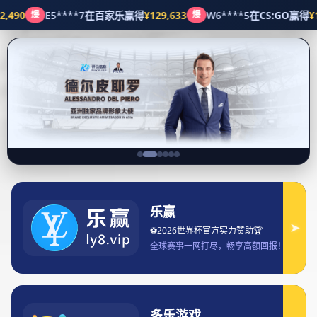
六安市卫孝谷328号
77体育 -
全网最全最
有态度的体
产品展示
育赛事直播
平台
首页
产品展示