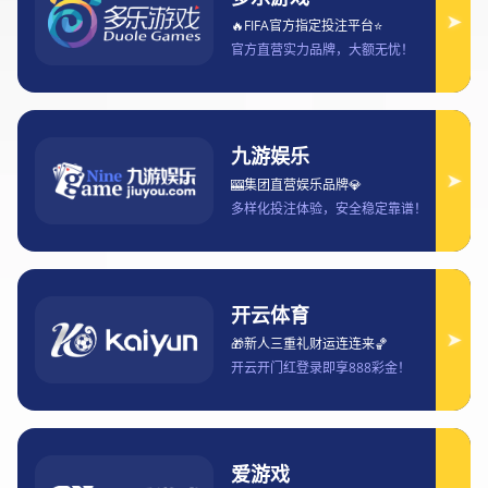
西甲联赛新赛季展望：豪门争霸与黑
马崛起的精彩对决
2025-09-15 18:44:12
西甲联赛的新赛季即将开幕，豪门球队的竞争与黑马崛起的故事
将成为球迷们热议的焦点。在这一赛季中，传统强队如皇家马德
里和巴塞罗那将继续争夺西甲冠军的桂冠，而一些实力渐长的中
小球队也展现出挑战豪门的潜力。本文将从四个方面对西甲联赛
的新赛季做出展望：豪门争夺、球队阵容变化、黑马崛起、以及
战术革新与比赛风格的演变。通过这些角度的详细阐述，我们将
对新赛季的西甲联赛发展趋势有更清晰的认识。
1、豪门争霸：皇马与巴萨的世纪对决
西甲联赛历来由皇家马德里和巴塞罗那两大豪门主宰，过去几个
赛季的竞争依旧激烈。虽然皇马在上赛季略有优势，但巴萨依然
保持强大的竞争力。随着新赛季的到来，双方都进行了阵容上的
调整和补强，尤其是在进攻线的配置上，皇马引进了多位年轻才
俊，巴萨也在中场和防线加强了深度。