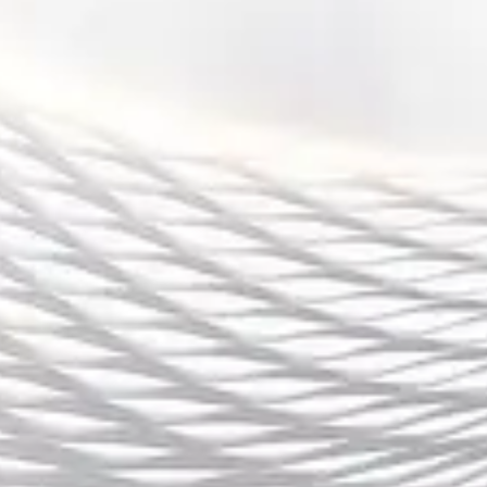
引领体育发展新潮流
2026-07-24 18:54:09
足球青训教案分享与训练体系搭建实用经验交流
指南助力青少年成长
2026-07-23 18:54:19
足球扑救成功率门将实力榜揭秘高效防线背后的
守护者表现数据分析
2026-07-22 20:30:08
贝林厄姆皇马最新身价跌至一亿三千万欧仍领跑
英格兰球星价值榜
2026-07-21 18:54:34
耐克刺客足球鞋推荐指南全面解析速度型球员选
鞋技巧与热门款式
2026-07-20 18:53:38
欧洲最佳球员评选揭晓足坛荣耀之争新篇章与时
代传奇再创辉煌盛典
2026-07-19 19:59:43