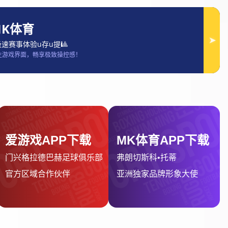
足球扑救成功率门将实力榜揭秘高效防
线背后的守护者表现数据分析
2026-07-22 20:30:08
贝林厄姆皇马最新身价跌至一亿三千万
欧仍领跑英格兰球星价值榜
2026-07-21 18:54:34
耐克刺客足球鞋推荐指南全面解析速度
型球员选鞋技巧与热门款式
2026-07-20 18:53:38
欧洲最佳球员评选揭晓足坛荣耀之争新
篇章与时代传奇再创辉煌盛典
2026-07-19 19:59:43
尤文图斯意甲复兴之路
重塑王者荣光从低谷迈
向辉煌新征程再创传奇
2026-07-18 21:17:07
中超赛程安排全面解析