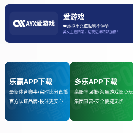
同足球文化之间所展现出的竞技魅力。同时结合双
度进行前瞻预测，为广大球迷全面呈现一场兼具观
代足球在阵容配置和整体体系上的发展趋势。
首发阵容深度解析
赛前预测来看，那不勒斯依旧倾向于采用四后卫体
后场出球的重要职责，两名中后卫负责防守纵深保
程中保持整体宽度。这套阵容最大的特点就是层次
喀麦隆方面则更加突出身体对抗优势，预计首发阵
承担拦截和快速推进任务，锋线依靠速度型球员不
利用身体优势制造反击机会。
从两队首发人员特点来看，那不勒斯整体默契程度
虽然默契程度略逊一筹，但个人能力突出，特别是
形成鲜明的风格对比。
如果比赛进入高强度对抗阶段，那不勒斯可能会依
势不断制造定位球机会。从首发阵容配置来看，这