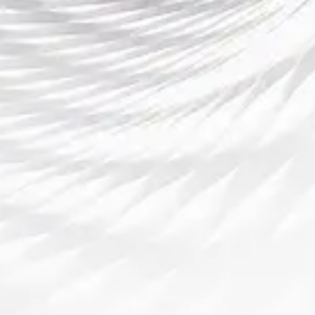
的直接碰撞，不仅体现现代足球战术不断发展的趋势，也充分
变方面所具有的独特魅力。
联系方式
ADDRESS :
六安市卫孝谷328号
77体育
展示
EMAIL :
infantileundefined
动态
宗旨
PHONE :
77体育平台
13594780143