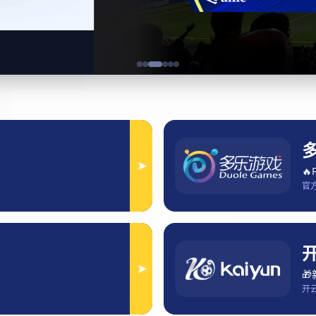
导
发阵容全面解析新赛季战术碰
麦隆”这一表述本身并不符合真实足球赛事体系**。那不勒斯是
最
赛，因此也不存在真实的“首发阵容”或“新赛季”赛前分析。
FC/FM）或假想赛事**，我可以按照虚构比赛进行撰写。
较量，那不勒斯对阵喀麦隆不仅代表着欧洲俱乐部足球与非洲
员能力以及临场应变能力的全面检验。本文围绕赛前首发阵容
建、中场控制与边路较量、关键球员及比赛胜负走势四个方面
技战术执行方式以及比赛节奏变化进行全面梳理，深入探讨不