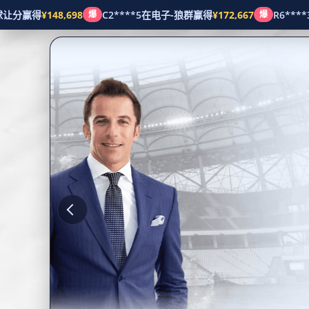
六安市卫孝谷328号
77体育 -
解读77体育
全网最全最
有态度的体
育赛事直播
平台