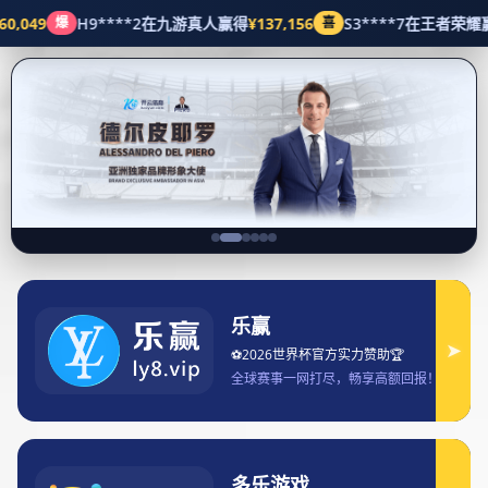
六安市卫孝谷328号
77体育 -
全网最全最
有态度的体
产品展示
育赛事直播
平台
首页
产品展示