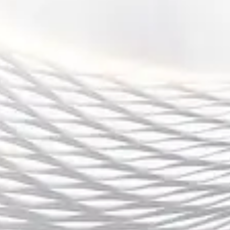
贝林厄姆皇马最新身价跌至一亿三千万欧仍领跑
英格兰球星价值榜
2026-07-21 18:54:34
耐克刺客足球鞋推荐指南全面解析速度型球员选
鞋技巧与热门款式
2026-07-20 18:53:38
欧洲最佳球员评选揭晓足坛荣耀之争新篇章与时
代传奇再创辉煌盛典
2026-07-19 19:59:43
尤文图斯意甲复兴之路重塑王
者荣光从低谷迈向辉煌新征程
再创传奇
2026-07-18 21:17:07
中超赛程安排全面解析新赛季
比赛时间与对阵规划详情及未
来赛季走势分析
2026-07-16 16:14:06