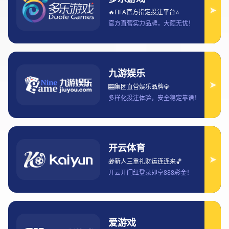
全景体育直播频道打造多元赛事即时
互动观赛新体验专业解说数据分析
2026-02-04 17:58:15
在数字技术迅猛发展与体育产业深度融合的背景下，全景体育直
播频道正逐步成为体育内容传播与用户体验升级的重要载体。本
文围绕“全景体育直播频道打造多元赛事即时互动观赛新体验
——以专业解说与数据分析为中心”这一主题，系统梳理了全景
体育直播在赛事呈现方式、互动体验模式、专业解说体系以及数
据分析应用等方面的创新实践。文章首先概述全景体育直播频道
的发展意义与整体价值，随后从多元赛事内容整合、即时互动观
赛体验、专业解说能力构建以及数据分析赋能决策四个方面展开
深入论述，详细分析其如何通过技术手段与内容创新，满足用户
个性化、沉浸式和参与式的观赛需求。通过全景视角与智能数据
的结合，体育直播不再只是“观看比赛”，而是演变为集信息获
取、情感互动与知识学习于一体的综合体验。文章最后对全景体
育直播频道未来的发展方向进行总结与展望，指出其在推动体育
传媒升级、提升用户黏性以及构建新型体育生态中的重要作用。