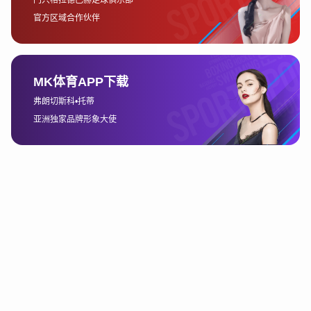
推进，尤其是进入后期，球员的疲劳度和伤病问题逐渐暴露出
来，球队的表现也会有所波动。数据分析能够帮助我们捕捉到这
些细微的变化，例如，球员的场均得分、助攻、投篮命中率等数
据的波动，往往能反映出球队在赛季中的走势。
此外，赛季数据变化的一个重要影响是对于球队战术调整的指
引。通过对不同阶段的数据进行对比分析，教练团队可以发现球
队在进攻、防守上的优劣势，从而进行针对性的调整。例如，某
支球队的进攻效率在赛季初期较低，但通过战术调整、引进新援
等手段，球队的进攻体系得到了显著提升。这种变化在数据上也
有所体现，分析这些变化不仅有助于理解球队的发展，也能为未
来的比赛提供有价值的参考。
4、实际比赛中的数据应用
在实际比赛中，如何通过数据分析进行战术决策，是每支CBA球
队在备战时必须考虑的因素。数据不仅可以帮助教练团队了解对
手的优劣势，还能指导球员如何在场上执行战术，从而提高比赛
的胜率。
首先，教练团队可以根据比赛前的对手数据，制定有针对性的防
守策略。例如，如果对手的核心球员在三分线外的表现非常强
势，那么球队就需要加强对该球员的防守限制，甚至考虑使用夹