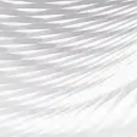
守护者表现数据分析
2026-07-22 20:30:08
贝林厄姆皇马最新身价跌至一亿三千万欧仍领跑
英格兰球星价值榜
2026-07-21 18:54:34
耐克刺客足球鞋推荐指南全面解析速度型球员选
鞋技巧与热门款式
2026-07-20 18:53:38
欧洲最佳球员评选揭晓足坛荣耀之争新篇章与时
代传奇再创辉煌盛典
2026-07-19 19:59:43
尤文图斯意甲复兴之路重塑王
者荣光从低谷迈向辉煌新征程
再创传奇
2026-07-18 21:17:07
中超赛程安排全面解析新赛季
比赛时间与对阵规划详情及未
来赛季走势分析