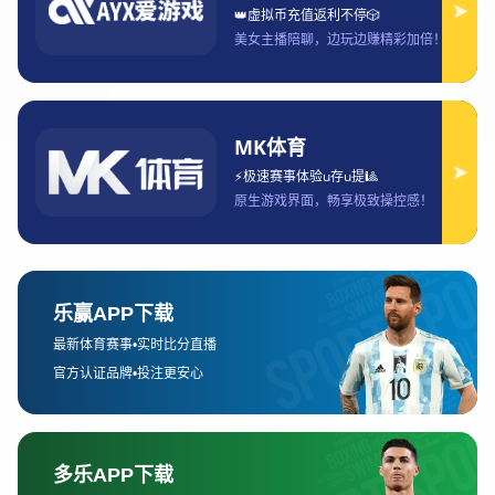
赛季初期，各队普遍会经历阵容磨合期，球员之间的配合默契度
和战术体系的成熟度决定了球队的表现。通常，卫冕冠军或上赛
季排名靠前的球队会处于领先地位，而新引进的外援和年轻球员
则需要更多的时间适应联赛的节奏。赛季中期，随着各队调整到
最佳状态，比赛的紧张程度逐渐增加，积分榜上会开始显现出强
队和弱队的差距。
赛季后期，尤其是进入季后赛前的最后几轮，比赛的紧迫性加
剧。强队之间的对决，往往决定着季后赛的排位，而弱队的表现
则可能影响到季后赛的席位竞争。通过分析每个赛季的整体走
势，球队的稳定性、关键球员的发挥和战术调整等因素，都为最
终的预测提供了重要的参考。
2、关键对决数据分析预测
CBA联赛中，每一场强队之间的关键对决，都会成为影响整个赛
季走势的重要节点。这些关键比赛的结果，往往直接关系到季后
赛的资格、排位以及冠军争夺的形势。因此，通过数据分析来预
测这些关键对决的结果，成为了许多篮球分析师和球迷关注的焦
点。
关键对决中的数据分析，首先要关注的是两队的实力对比，包括