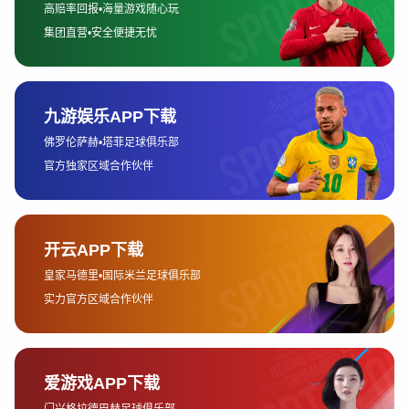
球员的得分、篮板、助攻、投篮命中率等基本统计数据。其次，
防守数据同样至关重要，例如抢断、封盖、失误等，可以反映出
一支球队的防守体系是否有效，能否限制住对方核心球员的发
挥。除此之外，球队的替补深度、关键球员的发挥，以及战术执
行的效果，都是预测关键对决的关键因素。
通过对这些数据的分析，可以看到各队在关键比赛中的优势与劣
势。例如，一支擅长三分球的球队可能在对阵防守不善的球队时
占据优势；而另一支擅长内线进攻的球队，则可能在对阵防守强
悍的球队时吃亏。因此，在分析关键对决时，了解对方的战术倾
向和临场表现，能够为预测比赛结果提供更准确的依据。
3、赛季数据变化对球队的影响
在CBA联赛的赛季过程中，球队的状态变化是非常常见的现象。
不同的球队在不同的阶段会呈现出不同的表现，这与球员的状
态、战术调整以及外部因素（如伤病、换帅等）密切相关。
赛季初期，许多球队会经历阵容调整和战术磨合期，这时的表现
往往并不稳定。随着赛季的深入，球队逐渐找到合适的节奏，战
术体系得到强化，球员的个人表现趋于稳定。然而，随着赛季的