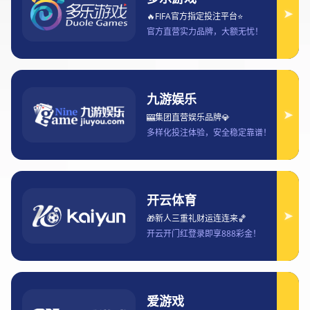
深度解读CBA联赛走势与关键对决数据
分析预测指南实战参考全景
2026-01-15 15:46:24
本文将深入分析和解读CBA联赛的走势，重点探讨各支球队在关
键对决中的表现，并通过数据分析为赛季走势及比赛结果做出预
测。文章将围绕四个核心方面进行详细阐述：一是对CBA联赛整
体走势的解读，二是如何通过关键对决的数据分析预测结果，三
是赛季数据的变化对球队影响的深度探讨，四是如何在实际比赛
中运用这些数据分析做出战术决策。这些内容将为读者提供一个
全景式的CBA联赛数据分析参考，以帮助篮球爱好者更好地理解
CBA的动向，并为赛事的未来走势做出精准预测。
1、CBA联赛整体走势分析
CBA联赛每个赛季的走势，都会受到多方面因素的影响，包括球
队实力的变化、球员状态的起伏以及伤病等不可预见的因素。因
此，整体走势的分析需要从赛季初到赛季末的各个关键节点入
手，观察每支球队的表现变化和排名波动。