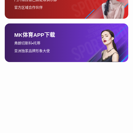
科学设计。通过将进攻、防守、体能、心理等维度纳入统一框
架，可以避免片面解读单一数据指标的问题。
在模型构建过程中，权重分配尤为重要。不同阶段的欧洲杯赛
事，其决定胜负的关键因素并不完全相同。通过历史数据回溯分
析，可以动态调整各指标权重，使模型更贴合真实比赛环境。
多维模型还强调横向对比的价值。将同一届赛事中不同球队的数
据放入统一模型中，可以快速识别各队的战术特点与优势短板，
为趋势洞察提供结构化依据。
此外，模型结果并非终点，而是进一步解读的起点。通过可视化
手段呈现多维对比结果，有助于将复杂数据转化为直观结论，提
升研究成果的传播与应用价值。
4、趋势洞察与应用
趋势洞察是基于多维对比分析的最终目标，其核心在于从数据中
提炼可解释、可预测的规律。通过对多届欧洲杯数据的综合分
析，可以识别出长期稳定的趋势，例如高强度跑动与比赛胜率之
间的关系。
在战术层面，趋势洞察能够帮助研究者理解未来发展方向。比
如，当数据显示边路进攻效率持续提升时，可以推断未来赛事中
相关战术的使用频率可能进一步增加。