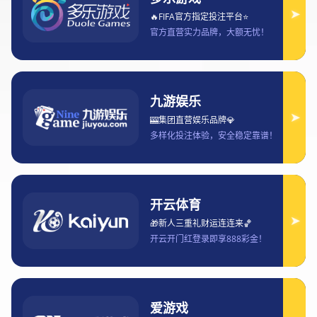
基于欧洲杯历史与实时数据的多维对
比分析与趋势洞察研究方法解读
2026-01-13 17:20:23
本文以“基于欧洲杯历史与实时数据的多维对比分析与趋势洞察
研究方法解读”为核心，系统梳理了如何通过历史数据积累、实
时数据采集、多维指标建模以及趋势洞察方法，对欧洲杯这一顶
级足球赛事进行深度研究。文章首先从整体上概括该研究方法的
理论价值与实践意义，强调数据驱动思维在现代足球分析中的核
心地位；随后从历史数据价值、实时数据融合、多维对比模型构
建以及趋势洞察与决策应用四个方面展开详细论述，逐层解析该
方法如何从“看数据”走向“用数据”，再到“预测与洞察”。通过对不
同时代欧洲杯赛事的战术演变、球队表现、球员特征及比赛节奏
进行对比，文章展示了数据分析如何揭示隐藏规律，并为赛事解
读、战术研究及未来预测提供科学依据。最终，本文在总结中回
扣研究方法的系统性与前瞻性，指出基于历史与实时数据的多维
分析不仅是理解欧洲杯的有效工具，更是现代体育研究的重要范
式。