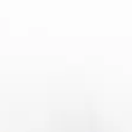
该研究方法在实际应用中也具有广泛价值，不仅适用于学术研
究，还可服务于媒体解读、教练决策以及球迷分析。数据驱动的
洞察能够减少主观臆断，使讨论更具理性基础。
从长远看，趋势洞察还为欧洲杯乃至整体足球发展提供反馈机
制。通过持续的数据分析与方法迭代，可以不断修正认知偏差，
推动足球研究向更加科学的方向演进。
77体育平台
总结：
总体而言，基于欧洲杯历史与实时数据的多维对比分析与趋势洞
察研究方法，是一种融合纵向与横向、静态与动态的数据研究范
式。它通过历史数据奠定基础，以实时数据增强时效，再借助多
维模型实现结构化分析，从而有效揭示比赛背后的深层规律。
在未来应用中，该方法不仅能够深化人们对欧洲杯赛事的理解，
也为体育数据分析提供了可复制的思路。随着数据技术与分析工
具的不断进步，这一研究方法将展现出更强的解释力与预测价
值，成为现代足球研究的重要支撑。
导航