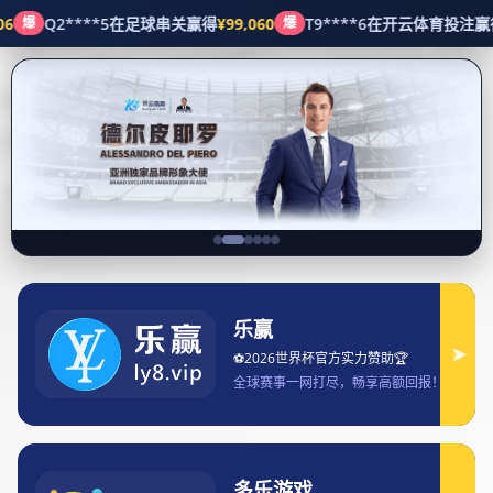
六安市卫孝谷328号
77体育 -
全网最全最
有态度的体
公司动态
育赛事直播
平台
首页
公司动态