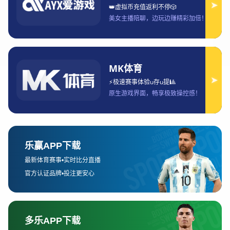
1、历史数据价值解析
欧洲杯自诞生以来积累了大量历史数据，这些数据涵盖比赛结
果、进球方式、控球率、传球成功率以及球员个人表现等多个维
度，是开展多维对比分析的基础。通过系统整理不同时期的赛事
数据，可以清晰看到欧洲足球整体风格的演变轨迹，例如从早期
偏重防守反击到后期强调控球与高位逼抢的转变。
在研究方法层面，历史数据不仅用于简单的统计回顾，更重要的
是通过时间序列分析来识别长期趋势。比如，通过比较历届欧洲
杯的场均进球数和射门转化率，可以判断进攻效率是否随战术革
新而提升，这为理解现代比赛节奏提供了重要依据。
此外，历史数据还具有“参照系”作用。将当前赛事的数据与过往
经典赛事进行对比，有助于评估当下球队或球员的真实水平。这
种纵向对比能够避免单届赛事样本不足的问题，使分析结论更具
稳定性和说服力。
从更深层次看，历史数据的价值还体现在其对规则变化的映射
上。通过数据对比，可以量化越位规则、换人名额增加等制度调
整对比赛结果和战术选择的影响，从而让研究更贴近足球发展的
真实脉络。