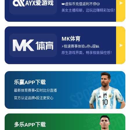
育"和"优酷体育"等，都可以作为观看德甲的主要平台。这些平台
不仅提供全程直播，还常常在赛后提供比赛的回放服务。
选择平台时，球迷需要根据自己的需求和地域来决定。如果您希
望可以在比赛后随时回看，或者想要观看某个特定精彩瞬间，选
择一个支持按需回放的流媒体平台是一个不错的选择。例如，
DAZN和腾讯体育都提供高清质量的全程回看，甚至支持慢动作
回放和精彩集锦。
除了这些主流的流媒体平台外，也可以关注一些免费的体育网站
或应用，它们常常提供部分德甲赛事的回放或精彩集锦，虽然这
些视频的清晰度和稳定性可能不如付费平台，但也能满足基本的
观看需求。
2、操作回看功能的步骤
选择好了平台后，接下来的重点便是如何操作回看功能。一般而
言，各大平台的回看功能都相对简单易用。以腾讯体育为例，用
户只需要在比赛结束后，进入比赛的回放页面，即可选择观看全
程比赛或某一精彩时刻的集锦。回放页面通常会提供视频进度
条、暂停、快进等操作，方便用户随时调整观看进度。
此外，部分平台还提供“精彩集锦”功能，这通常包含了比赛中的