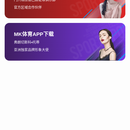
个人喜好进行调整，确保能够更好地沉浸在比赛的氛围中。
4、使用辅助工具提升观看体验
除了主流的视频平台和基本的回放功能外，还有一些辅助工具可
以帮助观众更好地回看德甲比赛。例如，部分第三方应用或网站
提供了比赛的实时数据、战术分析等功能，观众可以在回看比赛
的同时，查看详细的统计数据，帮助自己更好地理解比赛的进程
和关键时刻。
另外，一些球迷可能希望回看某些特定的场景或进球，这时可以
通过时间轴功能来快速定位比赛的关键时刻。部分平台和应用还
支持“关键时刻提醒”，在比赛结束后，用户可以接收到每一场比
赛中关键时刻的通知，帮助他们跳过无关紧要的部分，直奔精
彩。
还有一些智能设备，如智能电视和投影仪，可以配合手机使用，
提供更大的观看画面和更好的音响效果。如果您希望在家中享受
更加沉浸的观赛体验，不妨尝试将手机的视频投屏到电视或音响
设备上，让观看体验更加丰富和震撼。
总结：
通过手机回看德甲比赛精彩瞬间和全程赛事视频，已经成为了现
代球迷的常态。选择合适的回看平台，掌握操作步骤，优化观看