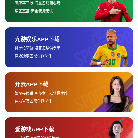
高光时刻，如进球、助攻、扑救等。这些集锦往往是平台自动编
辑和筛选的，适合那些没有时间观看完整比赛但又不想错过精彩
瞬间的用户。
对于想要观看全程比赛的视频，用户只需选择对应的日期和比
赛，点击播放即可。此时，系统通常会提供暂停、音量调节、画
面清晰度调整等多种功能，确保观众获得最佳的观看体验。
3、优化观看体验的技巧
观看德甲比赛的回放，除了选择合适的平台和掌握操作步骤，优
化观看体验也是非常重要的。首先，用户应确保自己的网络环境
稳定，尤其是在观看高清回放时，缓冲问题往往会影响观赛体
验。建议连接Wi-Fi，避免使用流量观看大数据量的视频。
其次，调节视频的画质也是提升观看体验的关键。大部分流媒体
平台提供多种画质选择，建议根据设备的支持能力和网络状况选
择适合的画质。如果画面不清晰，用户可尝试选择更高的画质，
尤其是在观看比赛的细节时，高清画质能够让观众更加清楚地看
到每一个动作和每一次精彩表现。
除了画质和网络之外，音效也是观看体验的一部分。许多平台都
提供多种音效设置，如原声、解说声和背景音等。观众可以根据