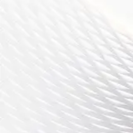
在英雄联盟的赛事中，观众的互动性和娱乐性是不
节，比如通过社交媒体表达对比赛的看法，参与竞
与感。
赛事中的娱乐元素也为比赛增添了不少色彩。例如
能够为赛事增添更多的娱乐性。这种娱乐元素让观
通过电视，观众可以更容易地看到选手的花絮和幕
此外，赛事期间的各种专题节目和分析也为观众提
访谈等内容，这些都让观众对赛事有了更加深入的
总结：
总体来说，在电视上观看英雄联盟比赛的最佳体验
说员的专业性以及观众互动等多方面因素的结合。
让观众深刻感受到赛事的紧张氛围和娱乐价值。
未来，随着技术的不断进步，电视赛事转播将更加
验。无论是从画面质量、音效效果，还是解说员的
竞迷带来无数难忘的瞬间。