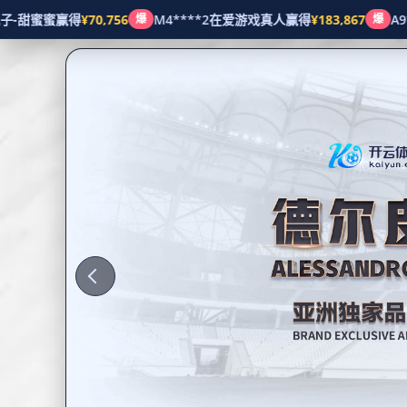
六安市卫孝谷328号
77体育 -
解读77体育
全网最全最
有态度的体
育赛事直播
平台