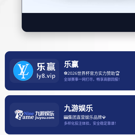
在电视上观看英雄联盟
间解析
2025-08-17 15:58:50
随着电竞行业的不断发展，英雄联盟（League of
一。每年，LOL的赛事吸引了全球成千上万的玩
观看比赛的体验至关重要，尤其是在电视上观看时
“在电视上观看英雄联盟比赛的最佳体验与赛事精
读赛事中的精彩瞬间，探讨如何通过电视呈现的技
析：首先，从技术层面分析电视对比赛呈现的增强
三，讨论赛事主持人和解说员在比赛中所起的作用
通过这四个方面的讨论，希望能够带给观众更为全