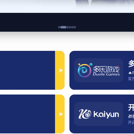
导
比赛的最佳体验与赛事精彩瞬
 Legends，简称LOL）逐渐成为全球最受欢迎的竞技游戏之
最
家和观众，成为各大电竞赛事的重要组成部分。在这些赛事中，
，观众能够享受到更加沉浸和精彩的视觉效果。本文将围绕
彩瞬间解析”展开，分析在电视上观看英雄联盟比赛的优势，解
术手段让比赛更加震撼和感动。文章将从四个方面进行详细分
效果；其次，探讨赛事中的关键时刻和瞬间的精彩解读；第
；最后，分析赛事的观众互动和娱乐元素如何提升观看体验。
面的观看赛事的视角。