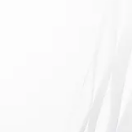
新赛季比赛时间与对阵
规划详情及未来赛季走
势分析
2026-07-16 16:14:06
顺发体育引领行业发展新篇章打造专业
赛事服务与体育生态新动能
2026-07-14 09:39:40
金沙娱乐场引领娱乐新体验打造多元休
闲生活空间的全新篇章精彩盛景
2026-07-14 07:35:07
足球推介精选赛事分析深度解读今日热
门对决胜负趋势预测参考指南
2026-07-14 05:30:07
足球推介精选赛事分析深度解读今日热
门对决胜负趋势预测参考指南
2026-07-14 05:30:07