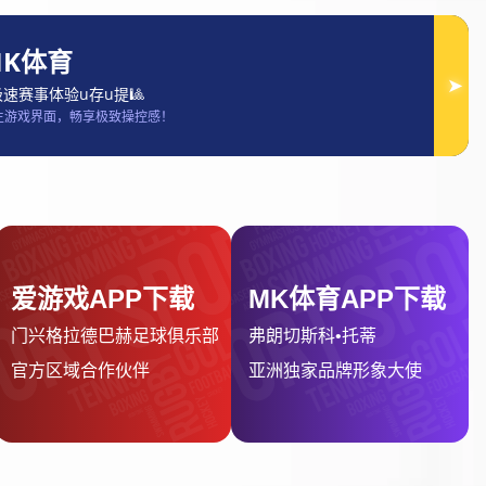
足球扑救成功率门将实力榜揭秘高效防
线背后的守护者表现数据分析
2026-07-22 20:30:08
贝林厄姆皇马最新身价跌至一亿三千万
欧仍领跑英格兰球星价值榜
2026-07-21 18:54:34
耐克刺客足球鞋推荐指南全面解析速度
型球员选鞋技巧与热门款式
2026-07-20 18:53:38
欧洲最佳球员评选揭晓足坛荣耀之争新
篇章与时代传奇再创辉煌盛典
2026-07-19 19:59:43
尤文图斯意甲复兴之路
重塑王者荣光从低谷迈
向辉煌新征程再创传奇
2026-07-18 21:17:07
中超赛程安排全面解析