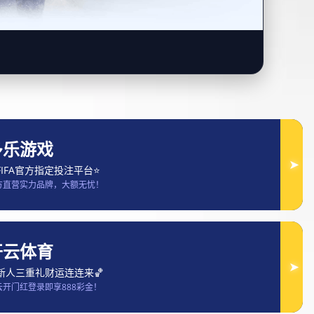
航
解读77体育
产品展示
公司动态
服务宗旨
找到77体育平台
新资讯
龙珠体育携手创新赛事生态打造全民运
动新体验引领体育发展新潮流
2026-07-24 18:54:09
足球青训教案分享与训练体系搭建实用
经验交流指南助力青少年成长
2026-07-23 18:54:19