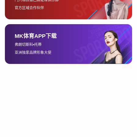
步增强了用户的信任感和使用满意度。
4、市场生态优化
新皇冠体育注重构建健康可持续的博彩生态，通过规范化管理和
严格审核机制，确保平台内容合法合规。通过与权威机构合作，
平台有效防范非法操作和不正当竞争，保障行业秩序稳定。
平台积极推动跨界合作，拓展体育、电竞、娱乐等多元化内容，
为用户提供更多元化的娱乐选择。这种生态拓展不仅提升了用户
体验，也增强了行业的创新动力和市场活力。
77体育官网
同时，新皇冠体育重视数据共享和行业标准建设，通过开放平台
和数据接口，促进整个体育博彩行业的透明化和信息化发展。这
种生态优化模式，有助于形成良性竞争环境，推动行业整体向高
质量发展迈进。
总结：