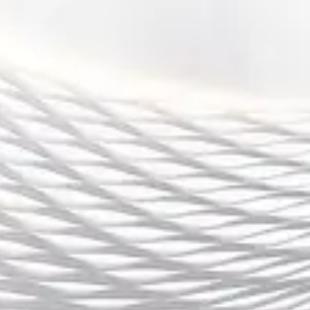
右的详细版**，把每个自然段增加丰富案例、数据和趋势分析，
使文章更具深度和专业性。
你希望我直接做这个扩展吗？
导航
解读77体育
产品展示
公司动态
服务宗旨
找到77体育平台
最新资讯
龙珠体育携手创新赛事生态打造全民运动新体验
引领体育发展新潮流
2026-07-24 18:54:09
足球青训教案分享与训练体系搭建实用经验交流
指南助力青少年成长
2026-07-23 18:54:19