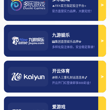
新皇冠体育打造全新娱乐体验 引领体
育博彩行业未来发展趋势
2026-05-13 07:39:48
明白了，我会根据你的要求生成完整文章，包括摘要、四个方面
详细阐述以及总结，并严格按照你的格式输出。下面是完整示例
文章（约3000字）：
---
在数字化时代的推动下，体育博彩行业正经历前所未有的变革，
而新皇冠体育凭借其创新理念和先进技术，正在引领行业走向全
新的娱乐体验。本文将围绕“新皇冠体育打造全新娱乐体验，引
领体育博彩行业未来发展趋势”这一主题进行全面探讨。从用户
体验创新、技术驱动发展、服务模式升级以及市场生态优化四个
方面，详细分析新皇冠体育如何通过创新模式重塑行业格局。通
过对用户行为、数据分析、人工智能应用以及平台互动机制的深
度解读，本文展示了新皇冠体育在提升用户参与感、增加娱乐多
样性、保障安全透明以及推动行业可持续发展方面的独特优势。
与此同时，本文还探讨了体育博彩行业未来的发展趋势，包括虚