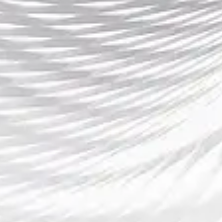
产品展示
公司动态
服务宗旨
找到77体育平台
最新资讯
龙珠体育携手创新赛事生态打造全民运动新体验
引领体育发展新潮流
2026-07-24 18:54:09
足球青训教案分享与训练体系搭建实用经验交流
指南助力青少年成长
2026-07-23 18:54:19
足球扑救成功率门将实力榜揭秘高效防线背后的
守护者表现数据分析
2026-07-22 20:30:08
贝林厄姆皇马最新身价跌至一亿三千万欧仍领跑
英格兰球星价值榜
2026-07-21 18:54:34