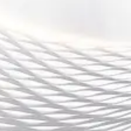
容，还吸引了大量年轻用户的加入，进一步扩大了平台的用户基
础。
平台还在娱乐内容上进行了创新，不仅提供赛事直播和赛事分
析，还推出了体育娱乐综艺、明星访谈等节目，以增加娱乐性和
吸引力。通过这些多元化的内容形式，亿博体育打造了一个全面
的体育娱乐生态，既满足了体育迷的专业需求，也为广大用户提
供了丰富的娱乐享受。
总结：
综上所述，亿博体育凭借其在平台技术、用户体验、数据分析以
及多元化娱乐内容上的创新，成功地推动了体育娱乐行业的智能
化发展。通过智能化手段，亿博体育不仅提升了用户体验，还创
造了更多的商业价值，成为行业中的佼佼者。
未来，随着人工智能、虚拟现实等技术的进一步发展，亿博体育
将在智能化体育娱乐的道路上走得更远。平台将继续创新与优
化，推动体育娱乐行业的升级与转型，为全球用户带来更加丰
富、便捷的体育娱乐体验。亿博体育的成功案例，也为其他体育
平台提供了宝贵的经验和启示。
导航
解读77体育