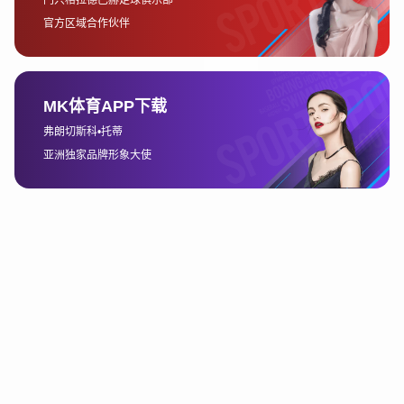
析，精准捕捉用户的兴趣偏好与需求，进而优化内容推荐和服
务。通过智能算法，亿博体育能够根据用户的历史观看记录、竞
猜行为等数据，推送最符合用户口味的赛事与娱乐内容。
除了用户行为数据的分析，亿博体育还通过对赛事数据的深入挖
掘，提升平台的精准服务。例如，平台会对赛事的历史数据进行
分析，为用户提供更加精准的赛事预测和分析报告。这些数据不
仅为用户提供了更为专业的参考依据，也为平台的盈利模式创新
提供了支持。
亿博体育还通过数据分析实现了平台运营效率的提升。通过对用
户活跃度、用户留存率等关键数据的跟踪与分析，平台能够及时
发现问题并进行调整。例如，在某一赛事期间，若平台用户活跃
度下降，亿博体育会通过数据分析找到原因，并通过推送优惠活
动、赛事预测等手段激励用户参与。数据分析的精准性使得亿博
体育在运营管理中更加高效，提升了平台的整体表现。
77体育平台