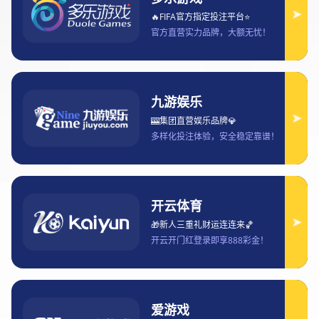
亿博体育：全面解析体育平台创新与
发展趋势，打造智能化体育娱乐新未
来
2026-03-08 15:20:11
文章摘要：随着科技的不断进步与发展，体育产业正迎来前所未
有的变革，尤其是在互联网与人工智能技术的推动下，传统体育
娱乐正逐步向智能化方向发展。亿博体育作为一家领先的体育娱
乐平台，通过创新性的科技应用，推动了体育平台的发展，成为
智能化体育娱乐新未来的代表。本文将围绕亿博体育的创新与发
展趋势，从平台技术的创新、用户体验的提升、数据分析的精准
应用以及多元化娱乐内容的扩展四个方面进行详细解析。通过这
四个方面的深入探讨，本文不仅展示了亿博体育如何通过智能化
提升其竞争力，还展现了体育行业未来发展的趋势及可能面临的
挑战。最后，文章将总结亿博体育在智能化体育娱乐领域的成功
经验，为行业其他平台的创新发展提供宝贵的借鉴。
1、平台技术的创新与突破